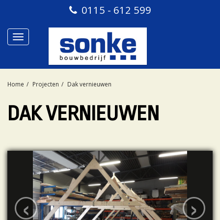
0115 - 612 599
Toggle
navigation
Home
Projecten
Dak vernieuwen
DAK VERNIEUWEN
‹
›