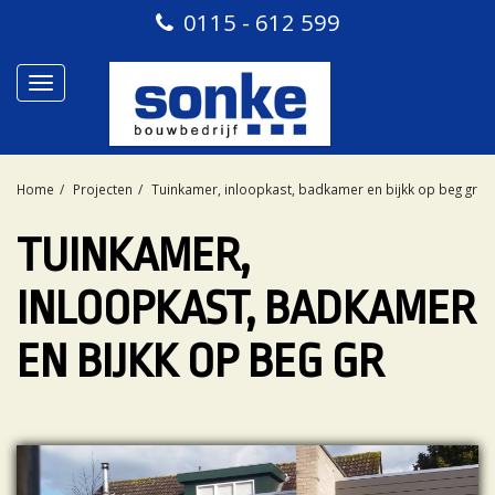
0115 - 612 599
Toggle
navigation
Home
Projecten
Tuinkamer, inloopkast, badkamer en bijkk op beg gr
TUINKAMER,
INLOOPKAST, BADKAMER
EN BIJKK OP BEG GR