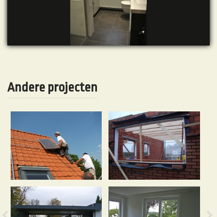
Andere projecten
Previous
N