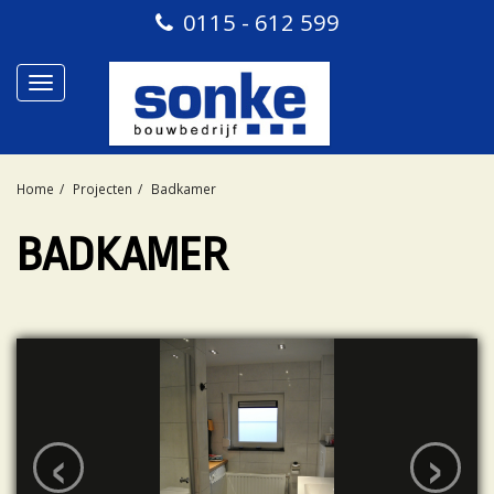
0115 - 612 599
Toggle
navigation
Home
Projecten
Badkamer
BADKAMER
‹
›